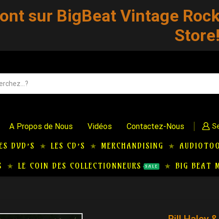
sont sur BigBeat Vintage Roc
Store
A Propos de Nous
Vidéos
Contactez-Nous
Se
ES DVD’S
LES CD’S
MERCHANDISING
AUDIOTO
S
LE COIN DES COLLECTIONNEURS
BIG BEAT 
SALE
Bill Haley &