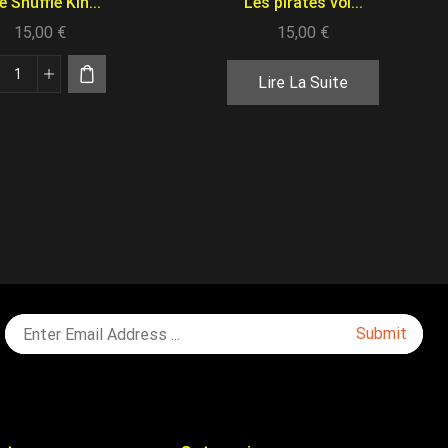
 Shuffle Kin...
Les pirates vol...
15,00
€
15,00
€
Lire La Suite