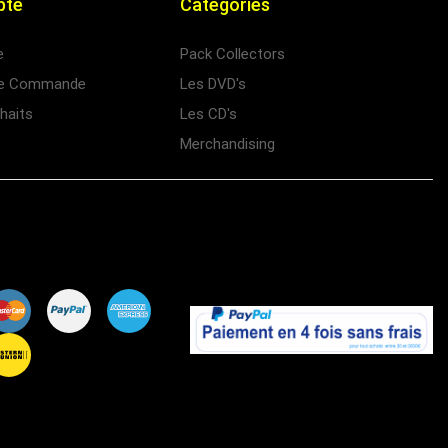
pte
Categories
e
Pack Collectors
 de Commande
Les DVD's
haits
Les CD's
Merchandising