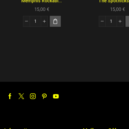
Memphis Rockabi...
The Spotnicks 
15,00
€
15,00
€