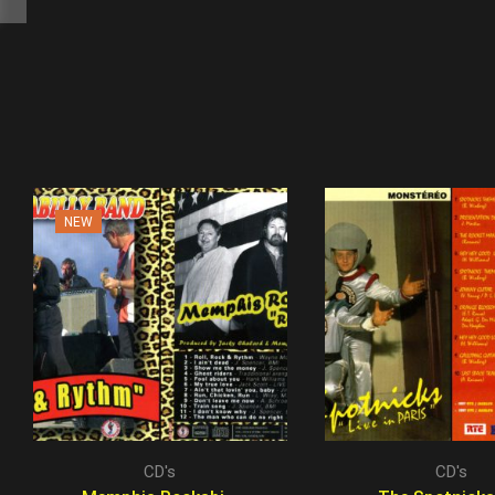
NEW
CD's
CD's