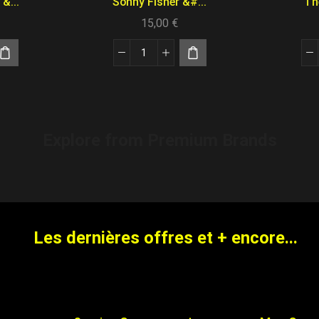
&...
Sonny Fisher &#...
The
15,00
€
Explore from Premium Brands
Les dernières offres et + encore...