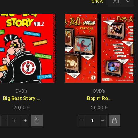
Show
DVD's
DVD's
Big Beat Story ...
Bop n’ Ro...
20,00
€
20,00
€