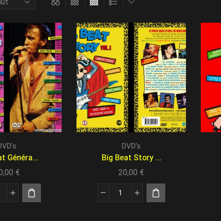
DVD's
DVD's
t Généra...
Big Beat Story ...
0,00
€
20,00
€