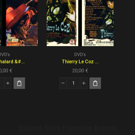
DVD's
DVD's
alard &#...
Thierry Le Coz ...
0,00
€
20,00
€
Explore from Premium Brands