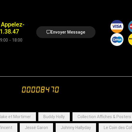
Appelez-
1.38.47
Envoyer Message
9:00 - 18:00
lake et Mortimer
Buddy Holly
Collection Affiches & Posters
incent
Jessé Garon
Johnny Hallyday
Le Coin des Co