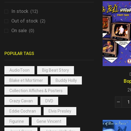
In stock
(12)
Out of stock
(2)
On sale
(0)
POPULAR TAGS
AudioToon
Big Beat Story
Blake et Mortimer
Buddy Holly
Bop
2
Collection Affiches & Posters
Crazy Cavan
DVD
Eddie Cochran
Elvis Presley
Figurine
Gene Vincent