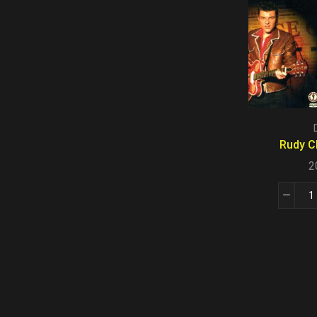
Rudy Ch
2