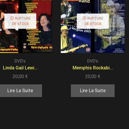
RUPTURE
RUPTURE
DE STOCK
DE STOCK
DVD's
DVD's
Linda Gail Lewi...
Memphis Rockabi...
20,00
€
20,00
€
Lire La Suite
Lire La Suite