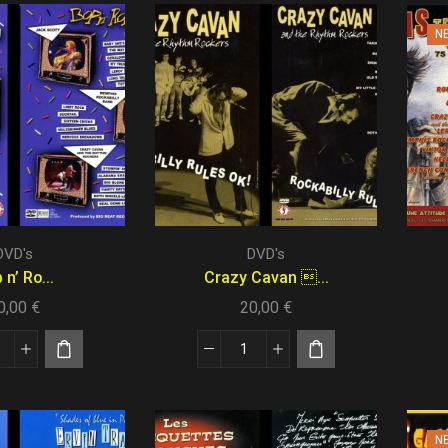
N
DVD's
DVD's
 n’ Ro...
Crazy Cavan ...
0,00
€
20,00
€
N