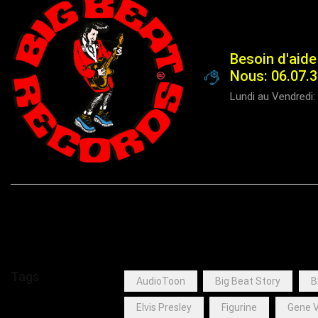
Besoin d'aide
Nous: 06.07.3
Lundi au Vendredi: 
Tags
AudioToon
Big Beat Story
B
Elvis Presley
Figurine
Gene V