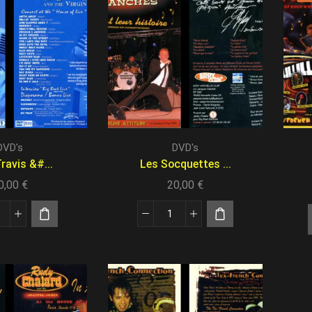
DVD's
DVD's
Travis &#...
Les Socquettes ...
0,00
€
20,00
€