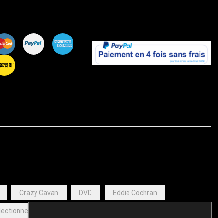
Crazy Cavan
DVD
Eddie Cochran
llectionneurs
Packs Collectors
Tom Kuss