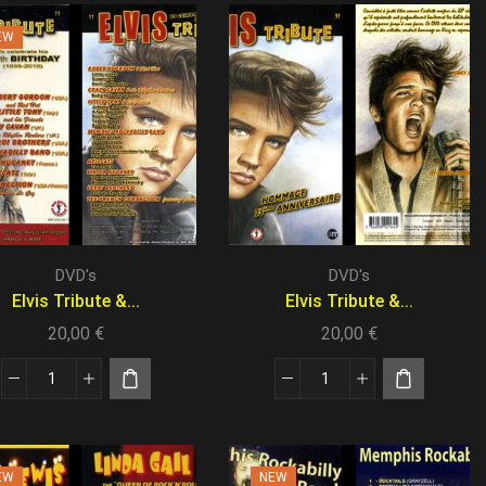
EW
DVD's
DVD's
Elvis Tribute &...
Elvis Tribute &...
20,00
€
20,00
€
EW
NEW