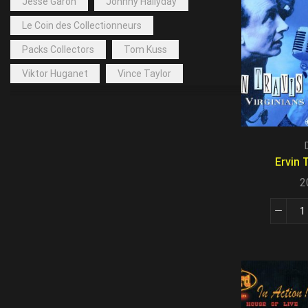
Jessé Garon
Johnny Hallyday
Le Coin des Collectionneurs
Packs Collectors
Tom Kuss
Viktor Huganet
Vince Taylor
Ervin 
2