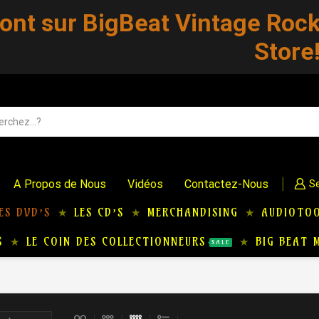
sont sur BigBeat Vintage Roc
Store
A Propos de Nous
Vidéos
Contactez-Nous
Se
ES DVD’S
LES CD’S
MERCHANDISING
AUDIOTO
S
LE COIN DES COLLECTIONNEURS
BIG BEAT 
SALE