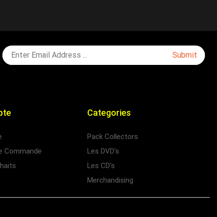
pte
Categories
e
Pack Collectors
 de Commande
Les DVD's
haits
Les CD's
Merchandising