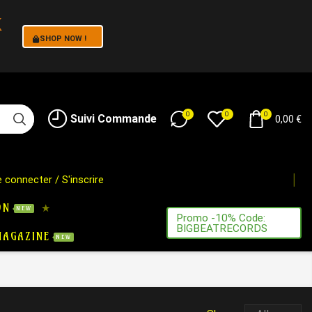
k
SHOP NOW !
!
0
0
0
Suivi Commande
0,00
€
 connecter / S'inscrire
ON
NEW
Promo -10% Code:
BIGBEATRECORDS
MAGAZINE
NEW