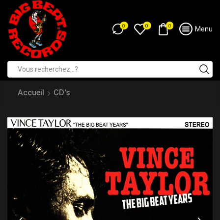
0
0
0
Menu
Accueil
CD's