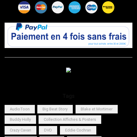
Tags
AudioToon
Big Beat Story
Blake et Mortimer
Buddy Holly
Collection Affiches & Posters
Crazy Cavan
DVD
Eddie Cochran