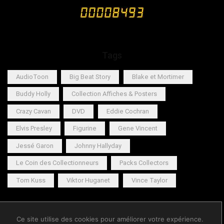
Tags
AudioToon
Big Beat Story
Blake et Mortimer
Buddy Holly
Collection Affiches & Posters
Crazy Cavan
DVD
Eddie Cochran
Elvis Presley
Figurine
Gene Vincent
Jessé Garon
Johnny Hallyday
Le Coin des Collectionneurs
Packs Collectors
Tom Kuss
Viktor Huganet
Vince Taylor
Copyright © 2026 Big Beat Records ® |
Big Beat Vintage
Ce site utilise des cookies pour améliorer votre expérience.