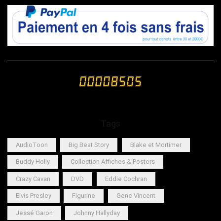
Tags
AudioToon
Big Beat Story
Blake et Mortimer
Buddy Holly
Collection Affiches & Posters
Crazy Cavan
DVD
Eddie Cochran
Elvis Presley
Figurine
Gene Vincent
Jessé Garon
Johnny Hallyday