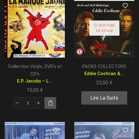
RUPTURE
DE STOCK
Collection Vinyls, DVD's et
PACKS COLLECTORS
Eddie Cochran &...
CD's
E.P. Jacobs – L...
25,00
€
15,00
€
Lire La Suite