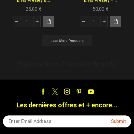
Elvis Presley &...
Elvis Presley –...
25,00
€
50,00
€
Load More Products
Explore from Premium Brands
Les dernières offres et + encore...