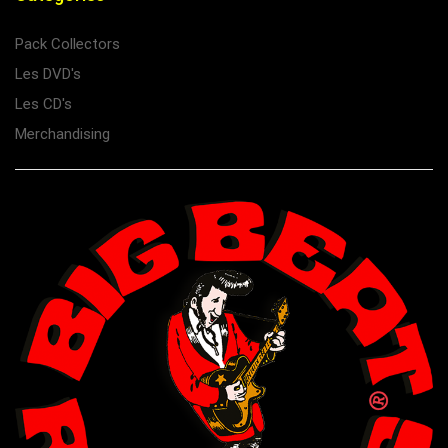
Pack Collectors
Les DVD's
Les CD's
Merchandising