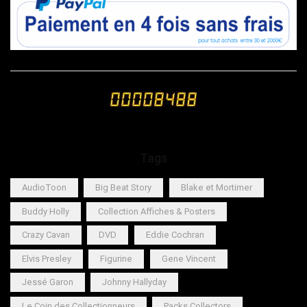
Tags
AudioToon
Big Beat Story
Blake et Mortimer
Buddy Holly
Collection Affiches & Posters
Crazy Cavan
DVD
Eddie Cochran
Elvis Presley
Figurine
Gene Vincent
Jessé Garon
Johnny Hallyday
Le Coin des Collectionneurs
Packs Collectors