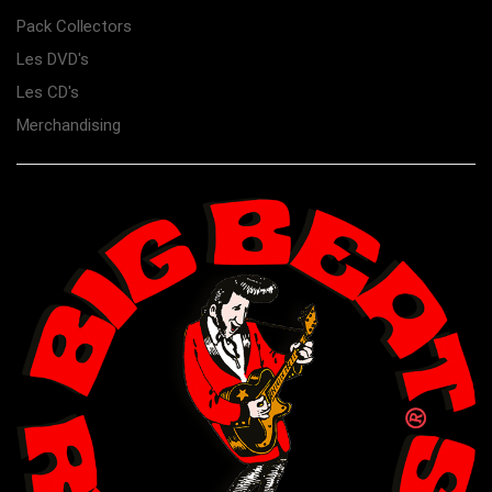
Pack Collectors
Les DVD's
Les CD's
Merchandising