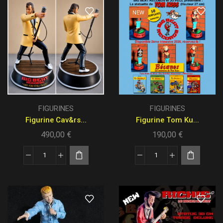
NEW
FIGURINES
FIGURINES
Figurine Cav&rs...
Figurine Tom Ku...
490,00
€
190,00
€