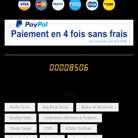
Tags
AudioToon
Big Beat Story
Blake et Mortimer
Buddy Holly
Collection Affiches & Posters
Crazy Cavan
DVD
Eddie Cochran