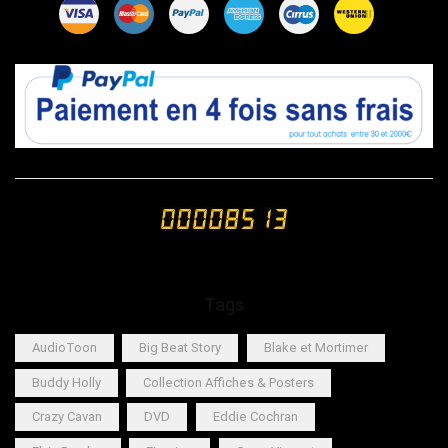
Tags
AudioToon
Big Beat Story
Blake et Mortimer
Buddy Holly
Collection Affiches & Posters
Crazy Cavan
DVD
Eddie Cochran