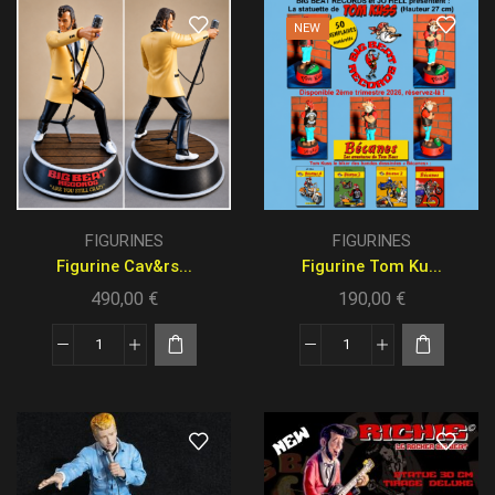
NEW
FIGURINES
FIGURINES
Figurine Cav&rs...
Figurine Tom Ku...
490,00
€
190,00
€